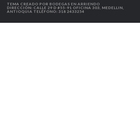
TEMA CREADO POR
BODEGAS EN ARRIENDO
DIRECCIÓN: CALLE 29 D #55-91 OFICINA 303, MEDELLIN,
ANTIOQUIA TELÉFONO: 318 2433254